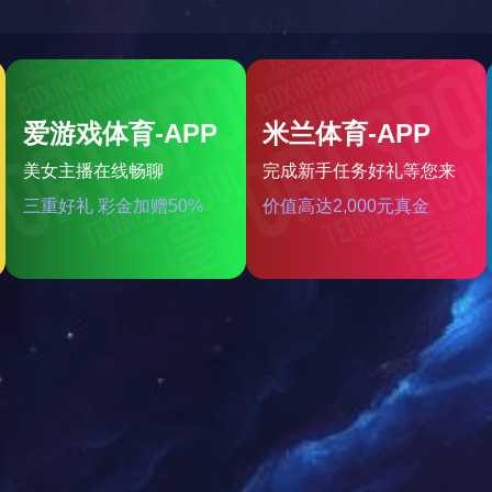
>
产品中心
>
视觉检测设备