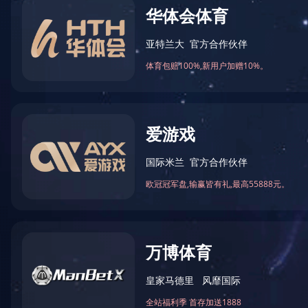
新闻资讯
公司动态
振动盘知识
关于我们
联系我们
产品导航
视觉检测设备
电子五金/塑料类精密振动盘
食品/医药/小商品类振动盘
振动盘辅助设备展示
涂层举例
振动盘展示
振动底座展示
振动盘知识