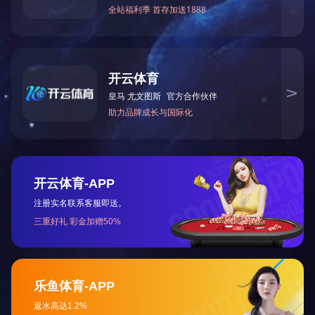
福州机器视觉检测设备
的特点是提高生产的柔性和
自动化程度。在一些不适合于人工作业的危险工作环境
或人工视觉难以满足要求的场合，常用机器视觉来替代
人工视觉；同时在大批量工业生产过程中，用人工视觉
检查产品质量效率低且精度不高，用机器视觉检测方法
可以大大提高生产效率和生产的自动化程度。
（此内容由
redglobalnoticias.com
提供）
上一条:
自动化视觉检测设备
下一条:
视觉检测设备
相关产品