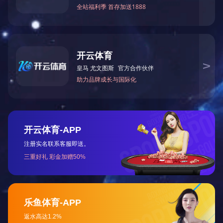
们可以对产品进行有效的检测和计数包装。底盘是其中为重要
的一个部件。原因很简单，它对整个工件起到了底部支撑的作
用，所有的工作都是围绕着它们展开的，良好的稳固性是工作
的首要前提。振动盘底座可以使整个设备坚如磐石，这样运作
的时候就不会出现转动乏力了，因此我们在购买振动盘的时候
聚要仔细辨别
振动盘底座
的好坏。
其实振动盘底座好坏的区分方法有很多，你比如，底盘的材
质，有些底盘采用铁质结构，如果在潮湿的工作环境中时间一