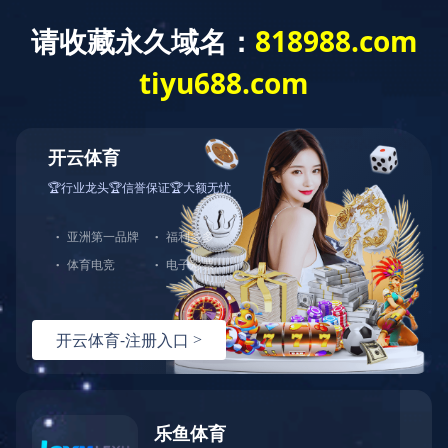
米兰体育网页版
米兰体育网页版-米兰体育(中国)官方在线登录
视觉检测设备
振动盘
电子五金/塑料类精密振动
盘
食品/医药/小商品类振动
盘
振动顶盘展示
振动盘辅助设备展示
涂层举例
非标自动化产品
振动盘展示
振动底座展示
控制器展示
行业用途展示