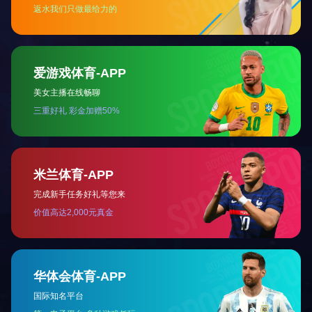
福州振动盘涂层
防刮花振动盘涂层
振动盘
福州振动盘
电子零件振动盘
版权所有
福建道同机械有限公司
（
redglobalnoticias.com
）电