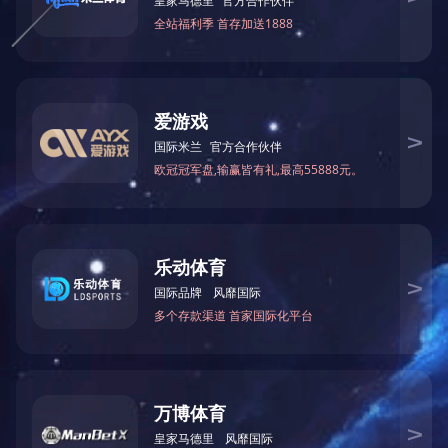
揭秘振动盘底座如何鉴别好坏
福州道同带你认识什么是振动盘
振动盘厂家告诉你振动盘振动乏力或过慢的原因
浅析振动盘工作原理
精密振动盘
螺丝振动盘
自动振动盘
您所在的位置：
米兰体育网页版-米兰体育(中国)官方在线登录
>
产品中心
>
振动盘展示
五金螺丝振动盘