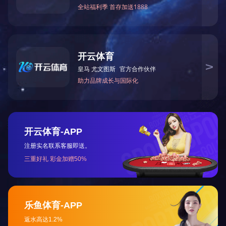
精密振动盘
是由输送轨道及振动装置组成，福州精密振动盘将
整列好的工件平稳的输送至较远距离，便于与生产线衔接，同
时达到储料功能又增加送料推力。想要了解振动盘定制价格，
可以联系福州振动盘厂家道同机械。
（此内容由
redglobalnoticias.com
提供）
上一条:
自动送料振动盘
下一条:
精密振动盘底座
相关产品
振动盘底座