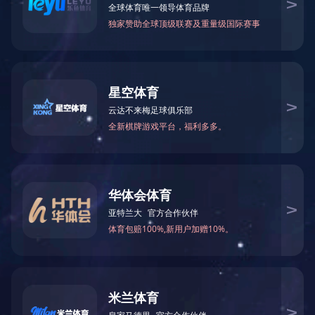
新闻资讯
公司动态
振动盘知识
关于我们
联系我们
产品导航
视觉检测设备
电子五金/塑料类精密振动盘
食品/医药/小商品类振动盘
振动盘辅助设备展示
涂层举例
振动盘展示
振动底座展示
振动盘知识